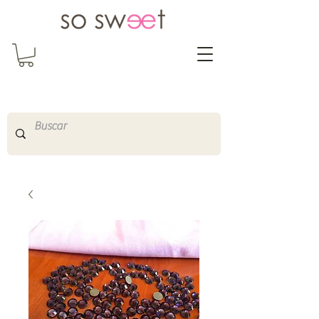
So Sweet Complementos
Shop Online
http://www.sosweetshopo
nline.com