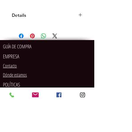
Details
SS6: 1,9 - 2,1 mm SS8: 2,3 - 2,5 mm
SS10: 2,7 - 2,9 mm SS12: 3,0 - 3,2
mm SS16: 3,8 - 4,0 mm SS20: 4,6 -
4,8 mm
GUÍA DE COMPRA
EMPRESA
Contacto
Dónde estamos
POLÍTICAS
MÉTODOS DE PAGO
SOCIAL
Tarjeta de crédito/débito
PayPal