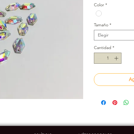
Color
*
Tamaño
*
Elegir
Cantidad
*
Ag