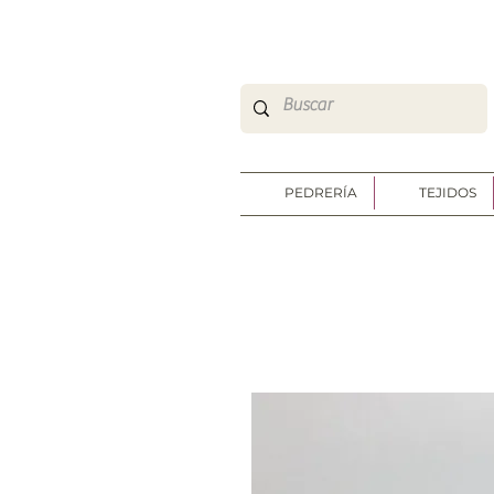
So Sweet Complementos Shop Online
http://www.sosweetshoponline.com
PEDRERÍA
TEJIDOS