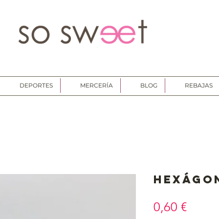
DEPORTES
MERCERÍA
BLOG
REBAJAS
Hexágo
Preci
0,60 €