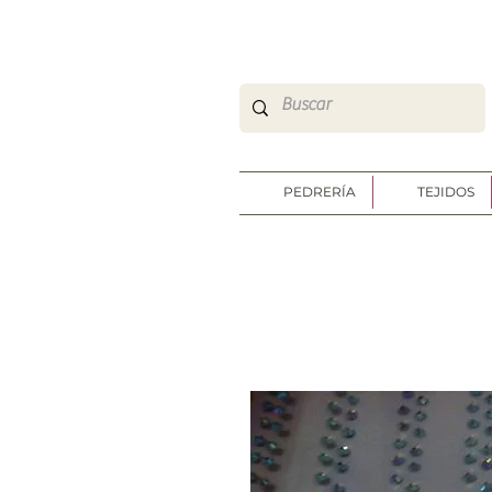
So Sweet Complementos Shop Online
http://www.sosweetshoponline.com
PEDRERÍA
TEJIDOS