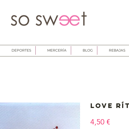
DEPORTES
MERCERÍA
BLOG
REBAJAS
Love Rí
Preci
4,50 €