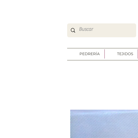
So Sweet Complementos Shop Online
http://www.sosweetshoponline.com
PEDRERÍA
TEJIDOS