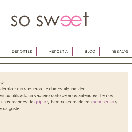
DEPORTES
MERCERÍA
BLOG
REBAJAS
ro
ernizar tus vaqueros, te damos alguna idea. 
mos utilizado un vaquero corto de años anteriores, hemos 
r unos recortes de 
guipur
 y hemos adornado con 
semiperlas
 y 
e os guste.