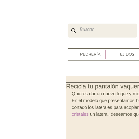
So Sweet Complementos Shop Online
http://www.sosweetshoponline.com
PEDRERÍA
TEJIDOS
Recicla tu pantalón vaque
Quieres dar un nuevo toque y mod
En el modelo que presentamos he
cortado los laterales para acopla
cristales
 un lateral, deseamos qu