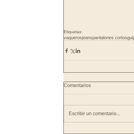
Etiquetas:
vaqueros
jeans
pantalones cortos
gui
Comentarios
Escribir un comentario...