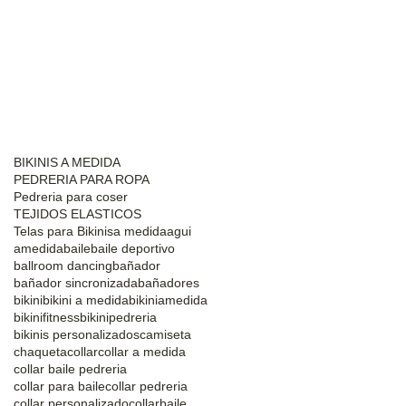
BIKINIS A MEDIDA
PEDRERIA PARA ROPA
Pedreria para coser
TEJIDOS ELASTICOS
Telas para Bikinis
a medida
agui
amedida
baile
baile deportivo
ballroom dancing
bañador
bañador sincronizada
bañadores
bikini
bikini a medida
bikiniamedida
bikinifitness
bikinipedreria
bikinis personalizados
camiseta
chaqueta
collar
collar a medida
collar baile pedreria
collar para baile
collar pedreria
collar personalizado
collarbaile