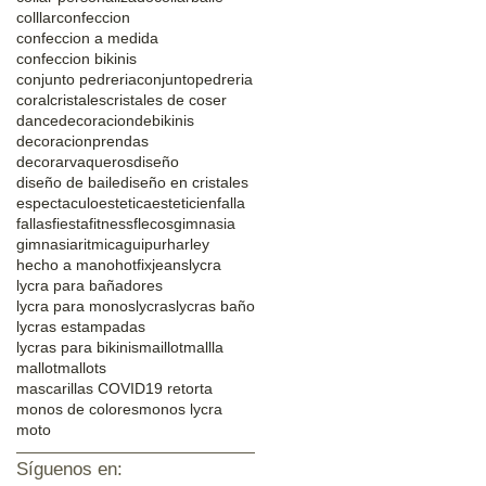
colllar
confeccion
confeccion a medida
confeccion bikinis
conjunto pedreria
conjuntopedreria
coral
cristales
cristales de coser
dance
decoraciondebikinis
decoracionprendas
decorarvaqueros
diseño
diseño de baile
diseño en cristales
espectaculo
estetica
esteticien
falla
fallas
fiesta
fitness
flecos
gimnasia
gimnasiaritmica
guipur
harley
hecho a mano
hotfix
jeans
lycra
lycra para bañadores
lycra para monos
lycras
lycras baño
lycras estampadas
lycras para bikinis
maillot
mallla
mallot
mallots
mascarillas COVID19 retorta
monos de colores
monos lycra
moto
Síguenos en: