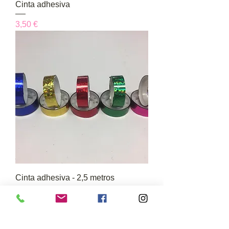
Cinta adhesiva
Precio
3,50 €
Cinta adhesiva - 2,5 metros
Precio
0,75 €
GUÍA DE COMPRA