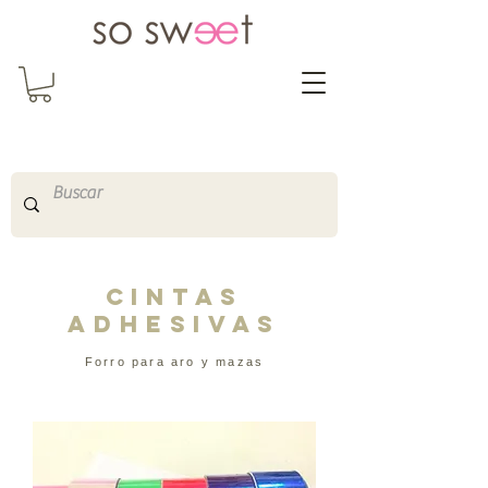
So Sweet Complementos
Shop Online
http://www.sosweetshopo
nline.com
CINTAS
ADHESIVAS
Forro para aro y mazas