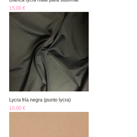
Precio
15,00 €
Lycra fría negra (punto lycra)
Precio
10,00 €