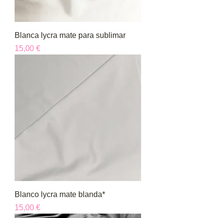
Blanca lycra mate para sublimar
Precio
15,00 €
Blanco lycra mate blanda*
Precio
15,00 €