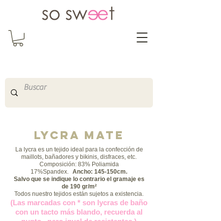
So Sweet Complementos
Shop Online
http://www.sosweetshopo
nline.com
​LYCRA MATE
La lycra es un tejido ideal para la confección de
maillots, bañadores y bikinis, disfraces, etc.
Composición: 83% Poliamida
17%Spandex
.
Ancho: 145-150cm.
Salvo que se indique lo contrario el gramaje es
de 190 gr/m²
Todos nuestro tejidos están sujetos a existencia.
(Las marcadas con * son lycras de baño
con un tacto más blando, recuerda al