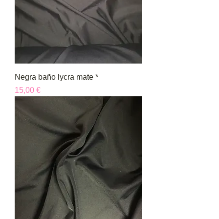
Negra baño lycra mate *
Precio
15,00 €