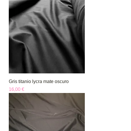
Gris titanio lycra mate oscuro
Precio
16,00 €