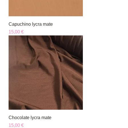
Capuchino lycra mate
Precio
15,00 €
Chocolate lycra mate
Precio
15,00 €