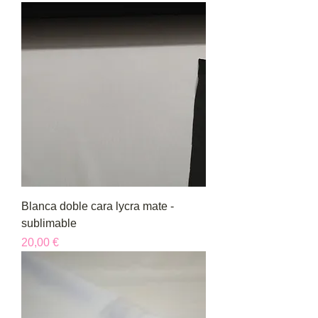
Blanca doble cara lycra mate -
sublimable
Precio
20,00 €