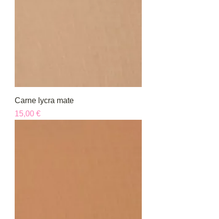
Carne lycra mate
Precio
15,00 €