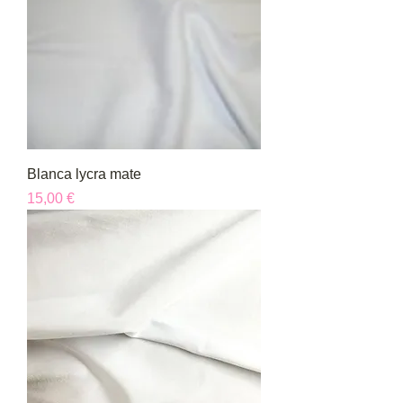
Blanca lycra mate
Precio
15,00 €