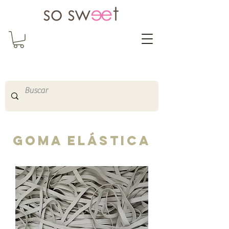
So Sweet Complementos
Shop Online
http://www.sosweetshopo
nline.com
​Goma elástica