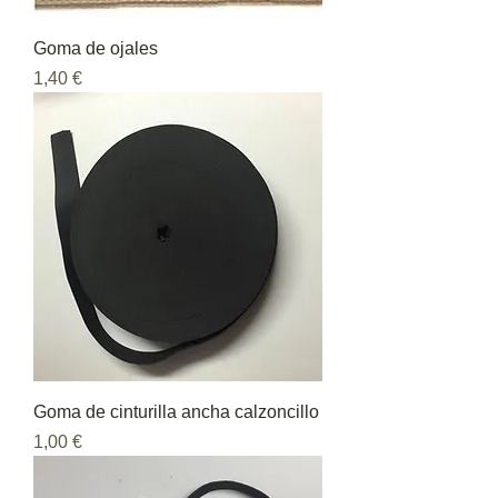
Goma de ojales
Precio
1,40 €
Goma de cinturilla ancha calzoncillo
Precio
1,00 €