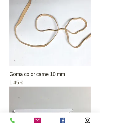
Goma color carne 10 mm
Precio
1,45 €