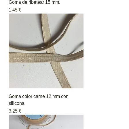
Goma de ribetear 15 mm.
Precio
1,45 €
Goma color carne 12 mm con
silicona
Precio
3,25 €