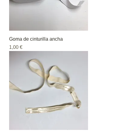
Goma de cinturilla ancha
Precio
1,00 €