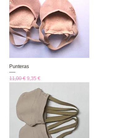
Punteras
Precio
Precio de oferta
11,00 €
9,35 €