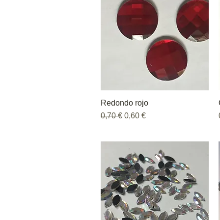
Redondo rojo
Vista rápida
Precio
Precio de oferta
0,70 €
0,60 €