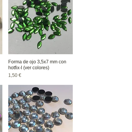
Forma de ojo 3,5x7 mm con
Vista rápida
hotfix-I (ver colores)
Precio
1,50 €