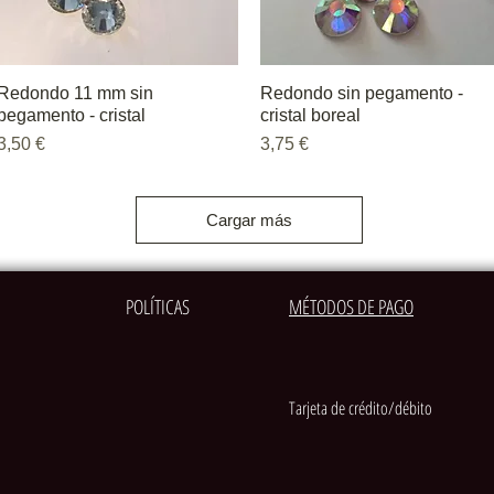
Redondo 11 mm sin
Vista rápida
Redondo sin pegamento -
Vista rápida
pegamento - cristal
cristal boreal
Precio
Precio
3,50 €
3,75 €
Cargar más
POLÍTICAS
MÉTODOS DE PAGO
Tarjeta de crédito/débito