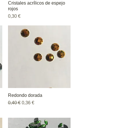
Cristales acrílicos de espejo
Vista rápida
rojos
Precio
0,30 €
Redondo dorada
Vista rápida
Precio
Precio de oferta
0,40 €
0,36 €