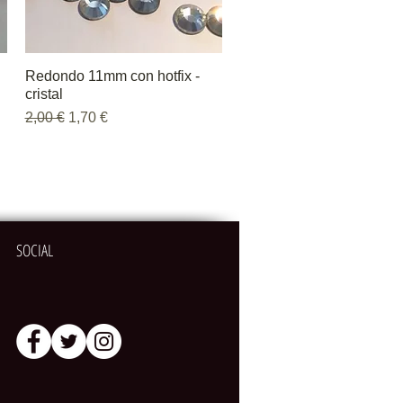
Redondo 11mm con hotfix -
Vista rápida
cristal
Precio
Precio de oferta
2,00 €
1,70 €
SOCIAL