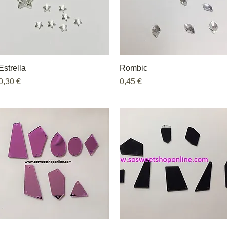
Estrella
Vista rápida
Rombic
Vista rápida
Precio
Precio
0,30 €
0,45 €