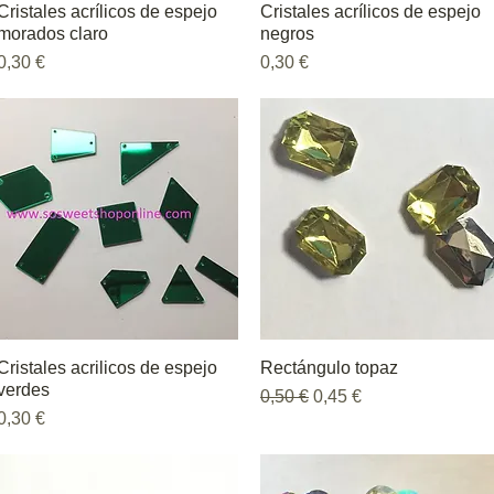
Cristales acrílicos de espejo
Vista rápida
Cristales acrílicos de espejo
Vista rápida
morados claro
negros
Precio
Precio
0,30 €
0,30 €
Cristales acrilicos de espejo
Vista rápida
Rectángulo topaz
Vista rápida
verdes
Precio
Precio de oferta
0,50 €
0,45 €
Precio
0,30 €