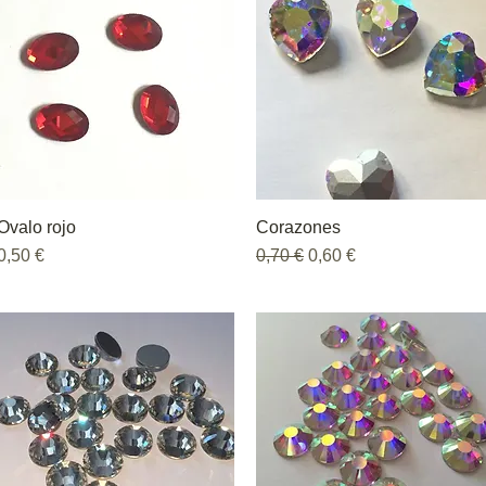
Ovalo rojo
Vista rápida
Corazones
Vista rápida
Precio
Precio
Precio de oferta
0,50 €
0,70 €
0,60 €