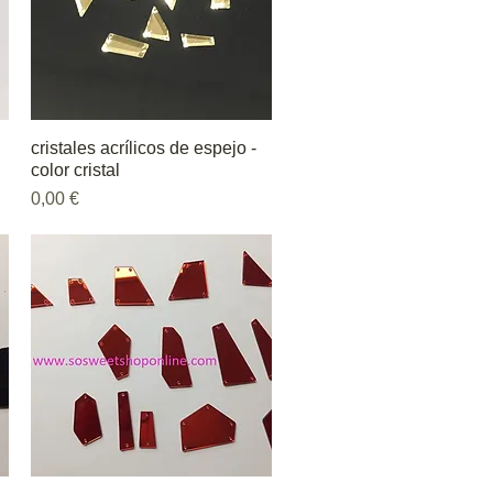
cristales acrílicos de espejo -
Vista rápida
color cristal
Precio
0,00 €