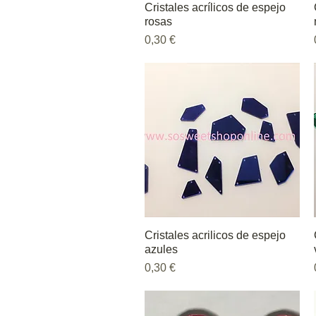
Cristales acrílicos de espejo
Vista rápida
rosas
Precio
0,30 €
Cristales acrilicos de espejo
Vista rápida
azules
Precio
0,30 €