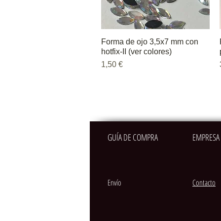
Forma de ojo 3,5x7 mm con
Vista rápida
hotfix-II (ver colores)
Precio
1,50 €
GUÍA DE COMPRA
EMPRESA
Envío
Contacto