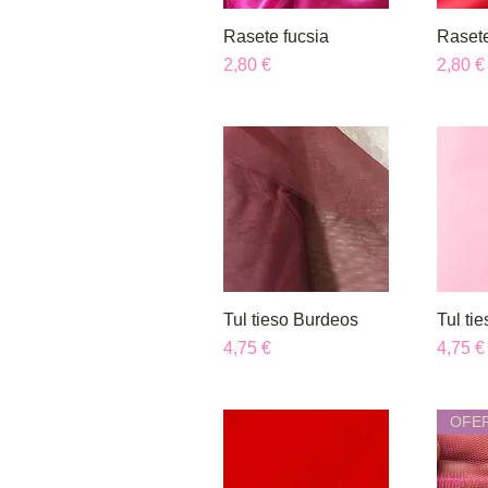
Rasete fucsia
Vista rápida
Rasete
V
Precio
Precio
2,80 €
2,80 €
Tul tieso Burdeos
Vista rápida
Tul ti
V
Precio
Precio
4,75 €
4,75 €
OFE