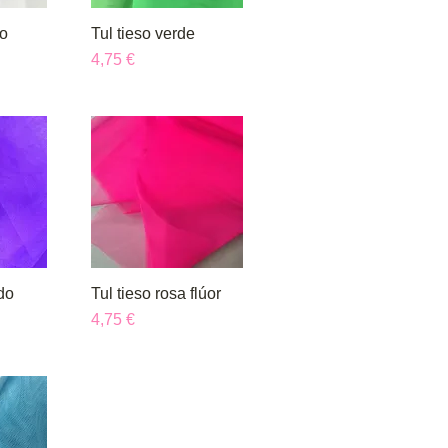
co
da
Tul tieso verde
Vista rápida
Precio
4,75 €
do
da
Tul tieso rosa flúor
Vista rápida
Precio
4,75 €