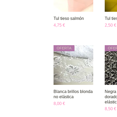
Tul tieso salmón
Vista rápida
Tul tie
V
Precio
Precio
4,75 €
2,50 €
OFERTA
OFE
Blanca brillos blonda
Vista rápida
Negra 
V
no elástica
dorado
elásti
Precio
8,00 €
Precio
8,50 €