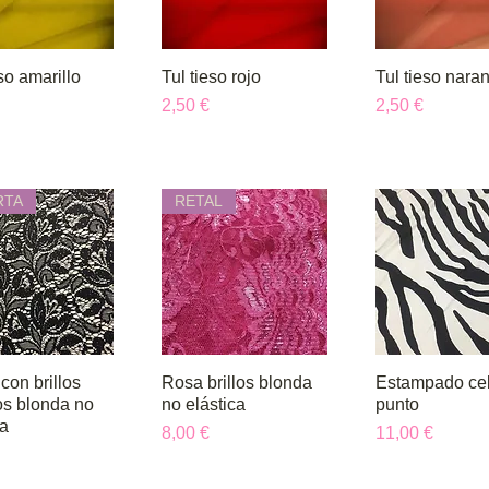
so amarillo
ista rápida
Tul tieso rojo
Vista rápida
Tul tieso naran
Vista rápi
Precio
Precio
2,50 €
2,50 €
RTA
RETAL
con brillos
ista rápida
Rosa brillos blonda
Vista rápida
Estampado ce
Vista rápi
s blonda no
no elástica
punto
ca
Precio
Precio
8,00 €
11,00 €