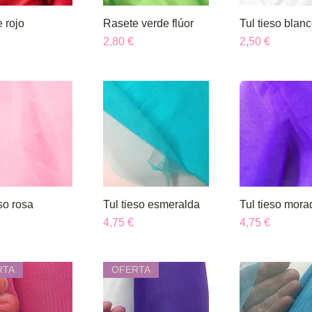
 rojo
ista rápida
Rasete verde flúor
Vista rápida
Tul tieso blan
Vista rápi
Precio
Precio
2,80 €
2,50 €
eso rosa
ista rápida
Tul tieso esmeralda
Vista rápida
Tul tieso mora
Vista rápi
Precio
Precio
4,75 €
4,75 €
RTA
OFERTA