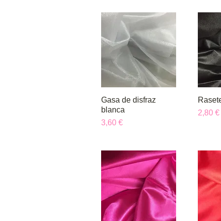
Gasa de disfraz
Vista rápida
Raset
V
blanca
Precio
2,80 €
Precio
3,60 €