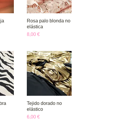
ja
da
Rosa palo blonda no
Vista rápida
elástica
Precio
8,00 €
bra
da
Tejido dorado no
Vista rápida
elástico
Precio
6,00 €