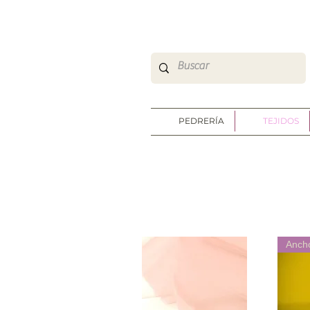
So Sweet Complementos Shop Online
http://www.sosweetshoponline.com
PEDRERÍA
TEJIDOS
Anch