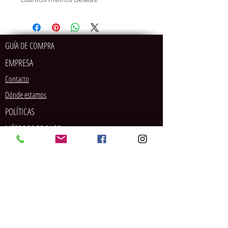
GUÍA DE COMPRA
EMPRESA
Contacto
Dónde estamos
POLÍTICAS
MÉTODOS DE PAGO
SOCIAL
Tarjeta de crédito/débito
PayPal
Pago en tienda
Contrareembolso
Transferencia bancaria