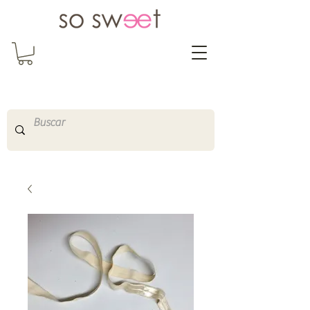
So Sweet Complementos
Shop Online
http://www.sosweetshopo
nline.com