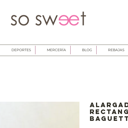
DEPORTES
MERCERÍA
BLOG
REBAJAS
Alarga
rectan
Baguet