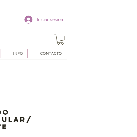
Iniciar sesión
INFO
CONTACTO
do
gular/
te