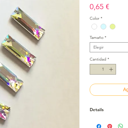
Preci
0,65 €
Color
*
Tamaño
*
Elegir
Cantidad
*
Ag
Details
Cristal