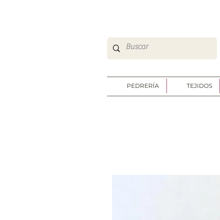
So Sweet Complementos Shop Online
http://www.sosweetshoponline.com
PEDRERÍA
TEJIDOS