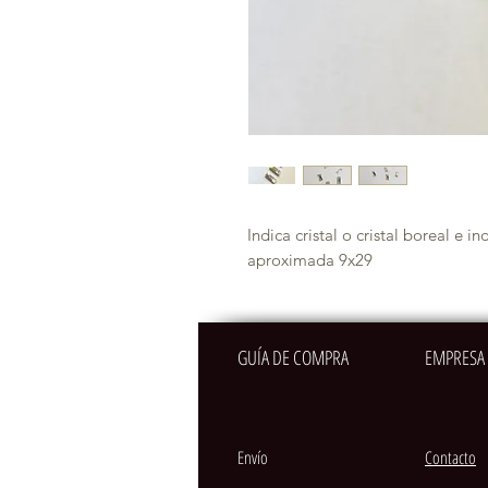
Indica cristal o cristal boreal e i
aproximada 9x29 
GUÍA DE COMPRA
EMPRESA
Envío
Contacto