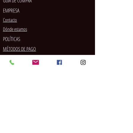
GUÍA DE COMPRA
EMPRESA
Contacto
Dónde estamos
POLÍTICAS
MÉTODOS DE PAGO
SOCIAL
Tarjeta de crédito/débito
PayPal
Pago en tienda
Contrareembolso
Transferencia bancaria
Envío
Devoluciones