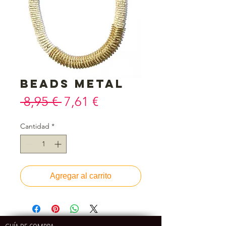
Beads metal
Precio
Precio
 8,95 € 
7,61 €
de
Cantidad
*
oferta
Agregar al carrito