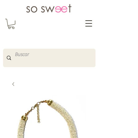
So Sweet Complementos
Shop Online
http://www.sosweetshopo
nline.com