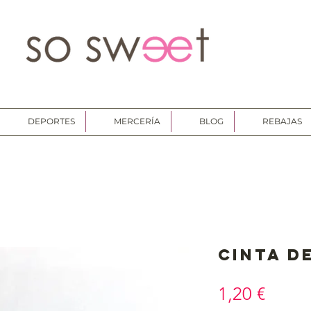
DEPORTES
MERCERÍA
BLOG
REBAJAS
Cinta d
Preci
1,20 €