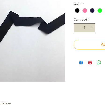
Color
*
Cantidad
*
Ag
colores