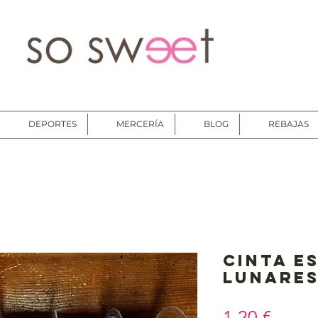
DEPORTES
MERCERÍA
BLOG
REBAJAS
Cinta e
lunare
Preci
1,20 €