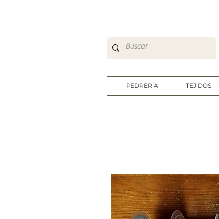
So Sweet Complementos Shop Online
http://www.sosweetshoponline.com
PEDRERÍA
TEJIDOS