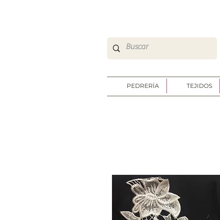
So Sweet Complementos Shop Online
http://www.sosweetshoponline.com
PEDRERÍA
TEJIDOS