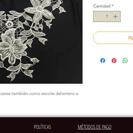
Cantidad
*
Ag
lizarse también como escote delantero o 
POLÍTICAS
MÉTODOS DE PAGO