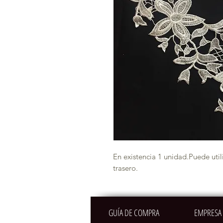
En existencia 1 unidad.Puede uti
trasero.
GUÍA DE COMPRA
EMPRESA