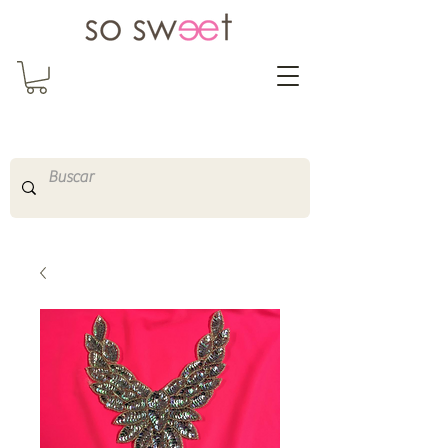
So Sweet Complementos
Shop Online
http://www.sosweetshopo
nline.com