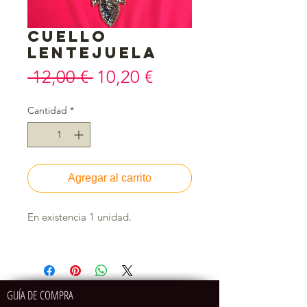
Cuello
lentejuela
Precio
Precio
 12,00 € 
10,20 €
de
Cantidad
*
oferta
Agregar al carrito
En existencia 1 unidad.
GUÍA DE COMPRA