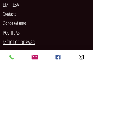
EMPRESA
Contacto
Dónde estamos
POLÍTICAS
MÉTODOS DE PAGO
SOCIAL
Tarjeta de crédito/débito
PayPal
Pago en tienda
Contrareembolso
Transferencia bancaria
Envío
Devoluciones