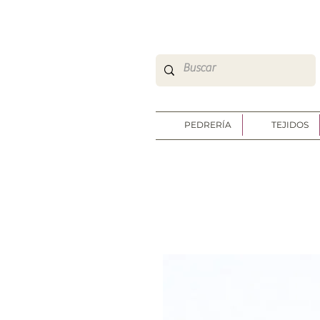
So Sweet Complementos Shop Online
http://www.sosweetshoponline.com
PEDRERÍA
TEJIDOS