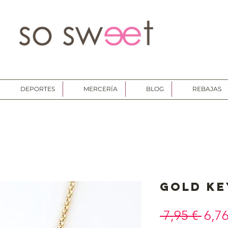
DEPORTES
MERCERÍA
BLOG
REBAJAS
Gold ke
Prec
 7,95 € 
6,76