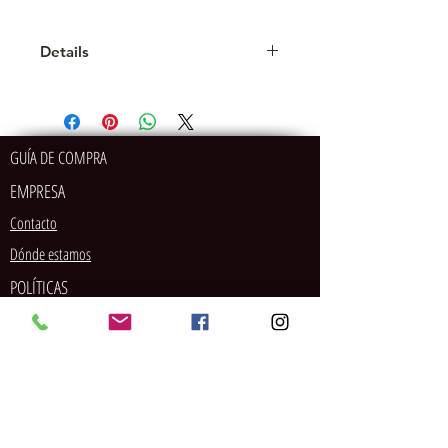
Details
SS6: 1,9 - 2,1 mm SS8: 2,3 - 2,5 mm
SS10: 2,7 - 2,9 mm SS12: 3,0 - 3,2
mm SS16: 3,8 - 4,0 mm SS20: 4,6 -
4,8 mm
GUÍA DE COMPRA
EMPRESA
Contacto
Dónde estamos
POLÍTICAS
MÉTODOS DE PAGO
SOCIAL
Tarjeta de crédito/débito
PayPal