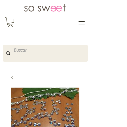
So Sweet Complementos
Shop Online
http://www.sosweetshopo
nline.com