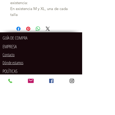
existencia:
En existencia M y XL, una de cada
talla
GUÍA DE COMPRA
EMPRESA
Contacto
Dónde estamos
POLÍTICAS
MÉTODOS DE PAGO
SOCIAL
Tarjeta de crédito/débito
PayPal
Pago en tienda