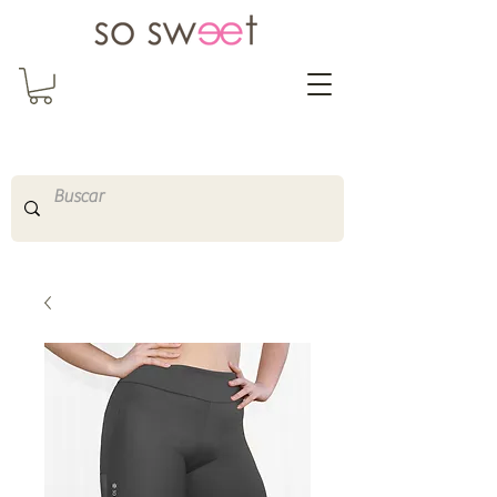
So Sweet Complementos
Shop Online
http://www.sosweetshopo
nline.com