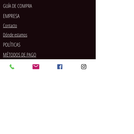
GUÍA DE COMPRA
EMPRESA
Contacto
Dónde estamos
POLÍTICAS
MÉTODOS DE PAGO
SOCIAL
Tarjeta de crédito/débito
PayPal
Pago en tienda
Contrareembolso
Transferencia bancaria
Envío
Devoluciones