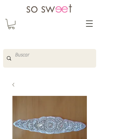
So Sweet Complementos
Shop Online
http://www.sosweetshopo
nline.com