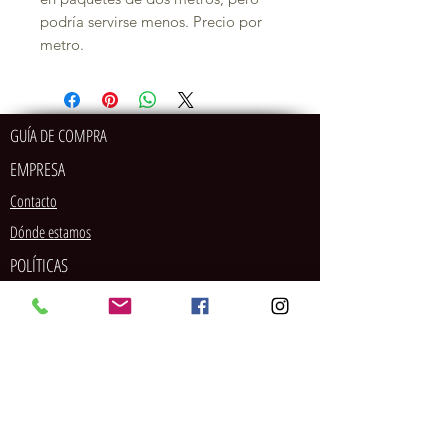
podría servirse menos. Precio por
metro.
GUÍA DE COMPRA
EMPRESA
Contacto
Dónde estamos
POLÍTICAS
MÉTODOS DE PAGO
SOCIAL
Tarjeta de crédito/débito
PayPal
Pago en tienda