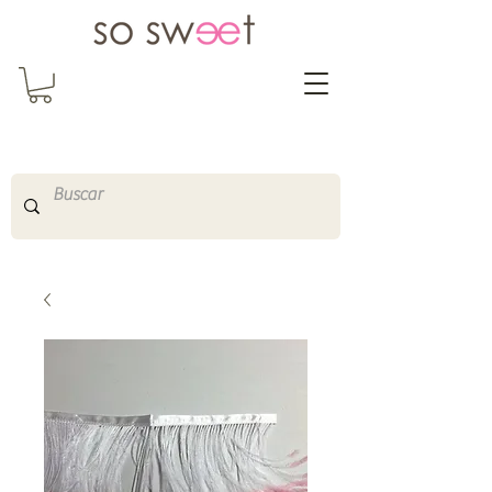
So Sweet Complementos
Shop Online
http://www.sosweetshopo
nline.com