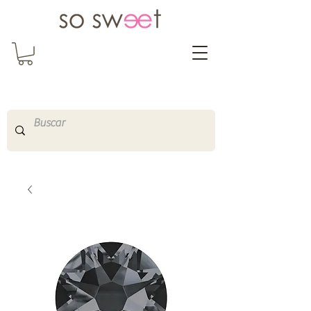
So Sweet Complementos
Shop Online
http://www.sosweetshopo
nline.com