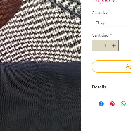
Cantidad
*
Elegir
Cantidad
*
Ag
Details
Más consistente y t