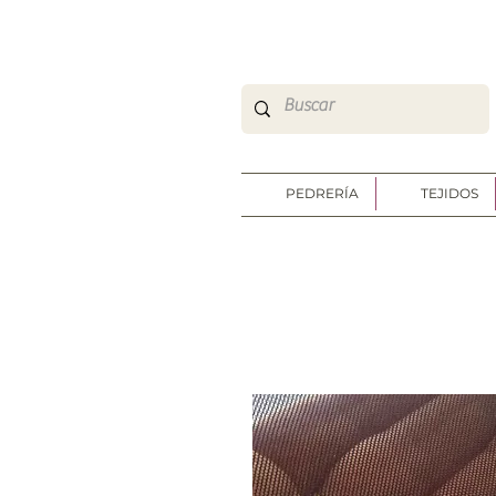
So Sweet Complementos Shop Online
http://www.sosweetshoponline.com
PEDRERÍA
TEJIDOS