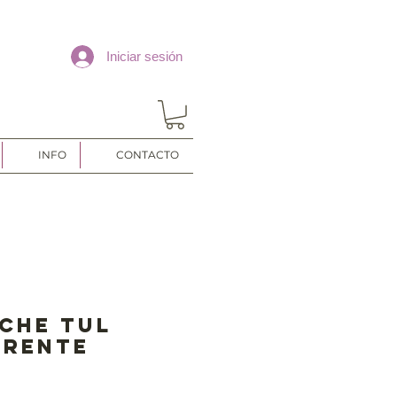
Iniciar sesión
INFO
CONTACTO
che tul
arente
io