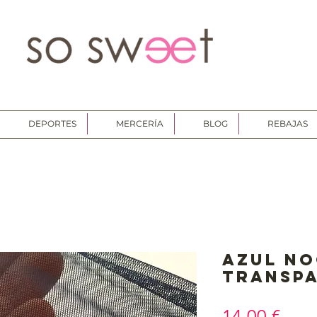
DEPORTES
MERCERÍA
BLOG
REBAJAS
Azul no
transp
Prec
14,00 €