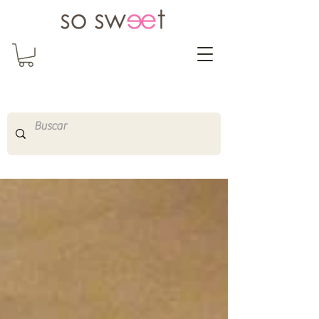
So Sweet Complementos
Shop Online
http://www.sosweetshopo
nline.com