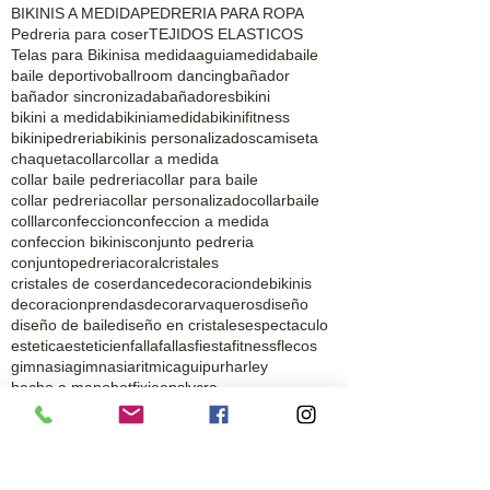
BIKINIS A MEDIDA
PEDRERIA PARA ROPA
Pedreria para coser
TEJIDOS ELASTICOS
Telas para Bikinis
a medida
agui
amedida
baile
baile deportivo
ballroom dancing
bañador
bañador sincronizada
bañadores
bikini
bikini a medida
bikiniamedida
bikinifitness
bikinipedreria
bikinis personalizados
camiseta
chaqueta
collar
collar a medida
collar baile pedreria
collar para baile
collar pedreria
collar personalizado
collarbaile
colllar
confeccion
confeccion a medida
confeccion bikinis
conjunto pedreria
conjuntopedreria
coral
cristales
cristales de coser
dance
decoraciondebikinis
decoracionprendas
decorarvaqueros
diseño
diseño de baile
diseño en cristales
espectaculo
estetica
esteticien
falla
fallas
fiesta
fitness
flecos
gimnasia
gimnasiaritmica
guipur
harley
hecho a mano
hotfix
jeans
lycra
lycra para bañadores
lycra para monos
lycras
lycras baño
lycras estampadas
lycras para bikinis
maillot
mallla
mallot
mallots
mascarillas COVID19 retorta
monos de colores