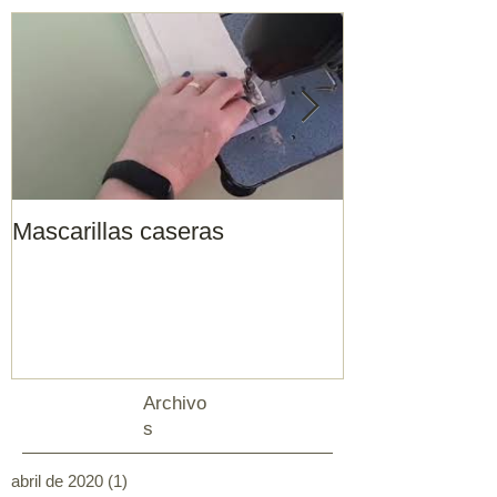
Mascarillas caseras
Inicio tempor
Archivo
s
abril de 2020
(1)
1 entrada