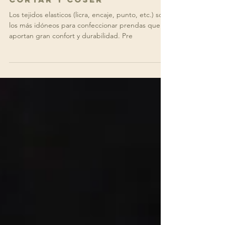
TEJIDOS ELASTICOS: 3
Consejos para elegir,
cortar y coser
Los tejidos elasticos (licra, encaje, punto, etc.) son
los más idóneos para confeccionar prendas que
aportan gran confort y durabilidad. Pre