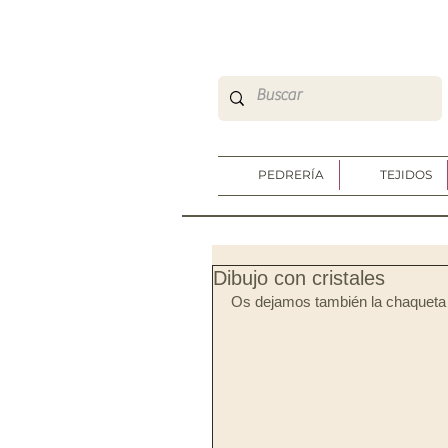
So Sweet Complementos Shop Online
http://www.sosweetshoponline.com
PEDRERÍA
TEJIDOS
Dibujo con cristales
Os dejamos también la chaqueta 