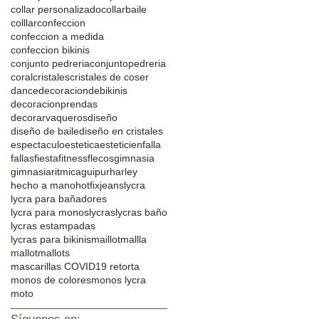
collar personalizado
collarbaile
colllar
confeccion
confeccion a medida
confeccion bikinis
conjunto pedreria
conjuntopedreria
coral
cristales
cristales de coser
dance
decoraciondebikinis
decoracionprendas
decorarvaqueros
diseño
diseño de baile
diseño en cristales
espectaculo
estetica
esteticien
falla
fallas
fiesta
fitness
flecos
gimnasia
gimnasiaritmica
guipur
harley
hecho a mano
hotfix
jeans
lycra
lycra para bañadores
lycra para monos
lycras
lycras baño
lycras estampadas
lycras para bikinis
maillot
mallla
mallot
mallots
mascarillas COVID19 retorta
monos de colores
monos lycra
moto