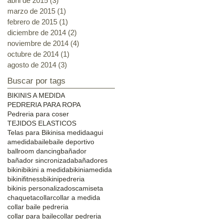
abril de 2015
(3)
3 entradas
marzo de 2015
(1)
1 entrada
febrero de 2015
(1)
1 entrada
diciembre de 2014
(2)
2 entradas
noviembre de 2014
(4)
4 entradas
octubre de 2014
(1)
1 entrada
agosto de 2014
(3)
3 entradas
Buscar por tags
BIKINIS A MEDIDA
PEDRERIA PARA ROPA
Pedreria para coser
TEJIDOS ELASTICOS
Telas para Bikinis
a medida
agui
amedida
baile
baile deportivo
ballroom dancing
bañador
bañador sincronizada
bañadores
bikini
bikini a medida
bikiniamedida
bikinifitness
bikinipedreria
bikinis personalizados
camiseta
chaqueta
collar
collar a medida
collar baile pedreria
collar para baile
collar pedreria